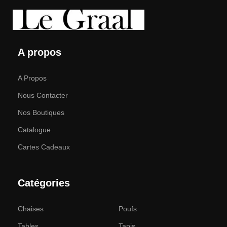
votre temps libre, disposer les meubles sur la photo et acheter
sereinement les meubles qui vous plaisent. La boutique en ligne
propose un large catalogue de meubles : des meubles de maison et
de bureau sont disponibles.
A propos
A Propos
Nous Contacter
Nos Boutiques
Catalogue
Cartes Cadeaux
Catégories
Chaises
Poufs
Tables
Tapis