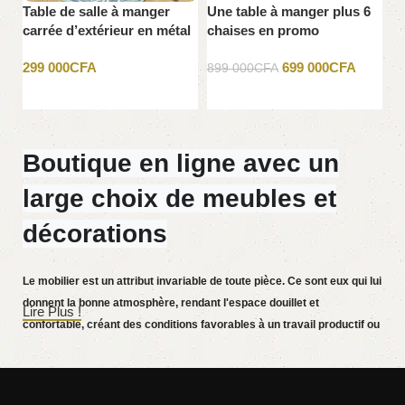
Table de salle à manger
Une table à manger plus 6
Un
carrée d’extérieur en métal
chaises en promo
c
Phi Villa 60″ avec trou pour
299 000
CFA
699 000
CFA
parasol
899 000
CFA
89
Ajouter au panier
Ajouter au panier
Boutique en ligne avec un
large choix de meubles et
décorations
Le mobilier est un attribut invariable de toute pièce. Ce sont eux qui lui
donnent la bonne atmosphère, rendant l'espace douillet et
Lire Plus !
confortable, créant des conditions favorables à un travail productif ou
aidant à se détendre après une dure journée. De plus en plus souvent,
les clients souhaitent passer une commande dans une boutique en
ligne, alors que vous pouvez vous asseoir devant l'ordinateur pendant