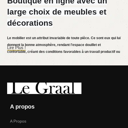
Boutique en ligne avec un
large choix de meubles et
décorations
Le mobilier est un attribut invariable de toute pièce. Ce sont eux qui lui
donnent la bonne atmosphère, rendant l'espace douillet et
Lire Plus !
confortable, créant des conditions favorables à un travail productif ou
aidant à se détendre après une dure journée. De plus en plus souvent,
les clients souhaitent passer une commande dans une boutique en
ligne, alors que vous pouvez vous asseoir devant l'ordinateur pendant
votre temps libre, disposer les meubles sur la photo et acheter
sereinement les meubles qui vous plaisent. La boutique en ligne
propose un large catalogue de meubles : des meubles de maison et
de bureau sont disponibles.
A propos
A Propos