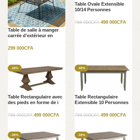
Table Ovale Extensible
10/14 Personnes
499 000
CFA
799 000
CFA
Table de salle à manger
Ajouter au panier
carrée d’extérieur en
métal Phi Villa 60″ avec
trou pour parasol
299 000
CFA
Ajouter au panier
-38%
-38%
Table Rectangulaire avec
Table Rectangulaire
des pieds en forme de i
Extensible 10 Personnes
499 000
CFA
499 000
CFA
799 000
CFA
799 000
CFA
Ajouter au panier
Ajouter au panier
-38%
-38%