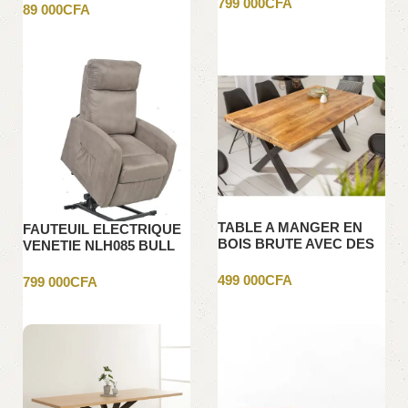
799 000
CFA
89 000
CFA
Ajouter au panier
Ajouter au panier
TABLE A MANGER EN
FAUTEUIL ELECTRIQUE
BOIS BRUTE AVEC DES
VENETIE NLH085 BULL
PIEDS CROISES
13 LIVER
499 000
CFA
799 000
CFA
Ajouter au panier
Ajouter au panier