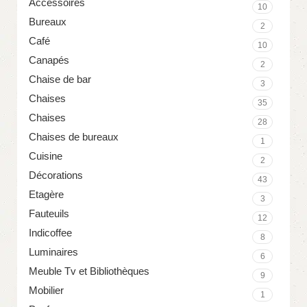
Accessoires
Fauteuil Capitonné
10
Bureaux
2
Commandez
Café
10
Canapés
2
Chaise de bar
3
Chaises
35
Chaises
28
Chaises de bureaux
1
Cuisine
2
Décorations
43
Etagère
3
Fauteuils
12
Indicoffee
8
Luminaires
6
Meuble Tv et Bibliothèques
9
Mobilier
1