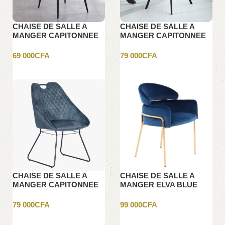
CHAISE DE SALLE A
CHAISE DE SALLE A
MANGER CAPITONNEE
MANGER CAPITONNEE
GRIS FONCE
MARRON FONCE
69 000
CFA
79 000
CFA
Ajouter au panier
Ajouter au panier
CHAISE DE SALLE A
CHAISE DE SALLE A
MANGER CAPITONNEE
MANGER ELVA BLUE
VERT AVEC TIRE MAIN
ROSE GOLD
NOIRE
79 000
CFA
99 000
CFA
Ajouter au panier
Ajouter au panier