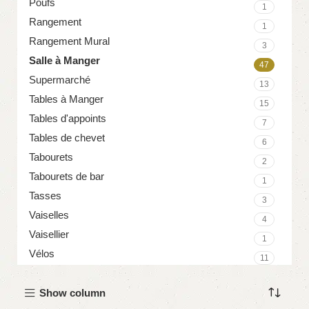
Poufs
1
Rangement
1
Rangement Mural
3
Salle à Manger
47
Supermarché
13
Tables à Manger
15
Tables d'appoints
7
Tables de chevet
6
Tabourets
2
Tabourets de bar
1
Tasses
3
Vaiselles
4
Vaisellier
1
Vélos
11
Show column