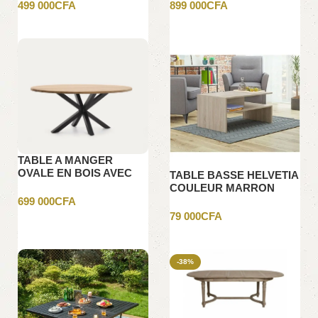
499 000
CFA
899 000
CFA
Ajouter au panier
Ajouter au panier
TABLE A MANGER
OVALE EN BOIS AVEC
TABLE BASSE HELVETIA
DES PIEDS CROISES
COULEUR MARRON
130X130X6CM
CLAIR
699 000
CFA
79 000
CFA
Ajouter au panier
Ajouter au panier
-38%