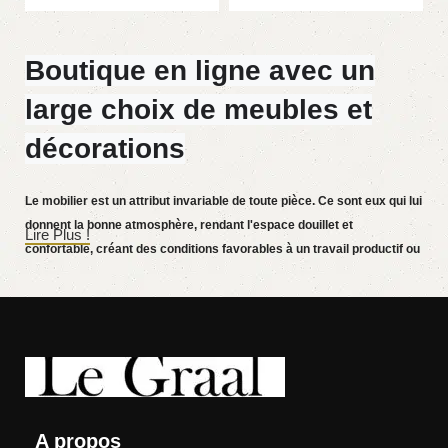
Boutique en ligne avec un
large choix de meubles et
décorations
Le mobilier est un attribut invariable de toute pièce. Ce sont eux qui lui
donnent la bonne atmosphère, rendant l'espace douillet et
Lire Plus !
confortable, créant des conditions favorables à un travail productif ou
aidant à se détendre après une dure journée. De plus en plus souvent,
les clients souhaitent passer une commande dans une boutique en
ligne, alors que vous pouvez vous asseoir devant l'ordinateur pendant
votre temps libre, disposer les meubles sur la photo et acheter
sereinement les meubles qui vous plaisent. La boutique en ligne
propose un large catalogue de meubles : des meubles de maison et
de bureau sont disponibles.
A propos