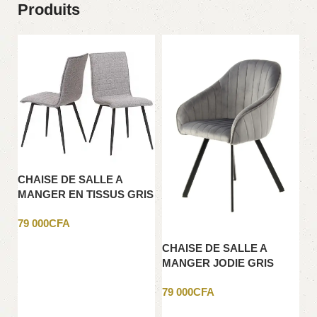
Produits
CHAISE DE SALLE A
C
MANGER EN TISSUS GRIS
G
79 000
CFA
49
Ajouter au panier
CHAISE DE SALLE A
MANGER JODIE GRIS
FONCE
79 000
CFA
Ajouter au panier