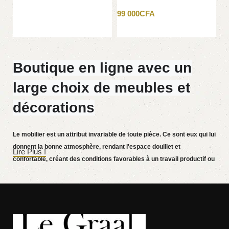
G
ROSE DORE
69
99 000
CFA
Ajouter au panier
Boutique en ligne avec un
large choix de meubles et
décorations
Le mobilier est un attribut invariable de toute pièce. Ce sont eux qui lui
donnent la bonne atmosphère, rendant l'espace douillet et
Lire Plus !
confortable, créant des conditions favorables à un travail productif ou
aidant à se détendre après une dure journée. De plus en plus souvent,
les clients souhaitent passer une commande dans une boutique en
ligne, alors que vous pouvez vous asseoir devant l'ordinateur pendant
votre temps libre, disposer les meubles sur la photo et acheter
sereinement les meubles qui vous plaisent. La boutique en ligne