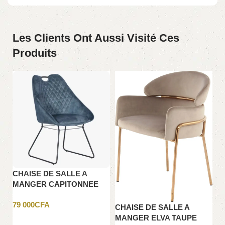
Les Clients Ont Aussi Visité Ces
Produits
CHAISE DE SALLE A
MANGER CAPITONNEE
VERT AVEC TIRE MAIN
79 000
CFA
NOIRE
C
CHAISE DE SALLE A
M
MANGER ELVA TAUPE
Ajouter au panier