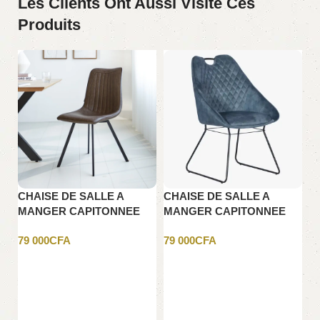
Les Clients Ont Aussi Visité Ces
Produits
CHAISE DE SALLE A
CHAISE DE SALLE A
C
MANGER CAPITONNEE
MANGER CAPITONNEE
M
GRIS FONCE
VERT AVEC TIRE MAIN
R
79 000
CFA
79 000
CFA
99
NOIRE
Ajouter au panier
Ajouter au panier