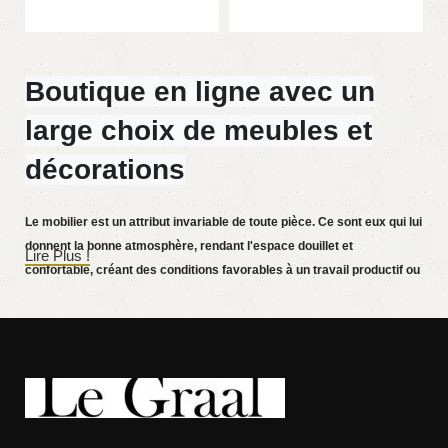
Boutique en ligne avec un
large choix de meubles et
décorations
Le mobilier est un attribut invariable de toute pièce. Ce sont eux qui lui
donnent la bonne atmosphère, rendant l'espace douillet et
Lire Plus !
confortable, créant des conditions favorables à un travail productif ou
aidant à se détendre après une dure journée. De plus en plus souvent,
les clients souhaitent passer une commande dans une boutique en
ligne, alors que vous pouvez vous asseoir devant l'ordinateur pendant
votre temps libre, disposer les meubles sur la photo et acheter
sereinement les meubles qui vous plaisent. La boutique en ligne
propose un large catalogue de meubles : des meubles de maison et
de bureau sont disponibles.