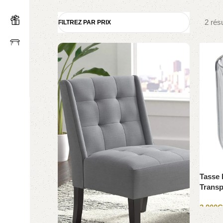
2 résu
FILTREZ PAR PRIX
Tasse 
Transp
3 900
C