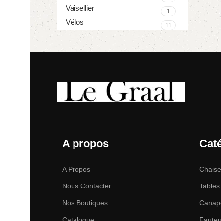
Vaisellier
1
Vélos
11
A propos
Cat
A Propos
Chais
Nous Contacter
Tables
Nos Boutiques
Canap
Catalogue
Fauteu