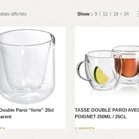
ltats affichés
Show
9
12
18
24
Double Paroi “forte” 20cl
TASSE DOUBLE PAROI AVE
arent
POIGNET 250ML / 25CL
FA
6 000
CFA