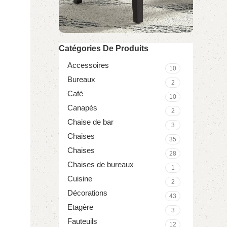
Catégories De Produits
Découvre notre
Accessoires
Fauteuil Capitonné
10
Bureaux
2
Commandez
Café
10
Canapés
2
Chaise de bar
3
Chaises
35
Chaises
28
Chaises de bureaux
1
Cuisine
2
Décorations
43
Etagère
3
Fauteuils
12