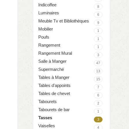
Indicoffee
8
Luminaires
6
Meuble Tv et Bibliothèques
9
Mobilier
1
Poufs
1
Rangement
1
Rangement Mural
3
Salle à Manger
47
Supermarché
13
Tables à Manger
15
Tables d'appoints
7
Tables de chevet
6
Tabourets
2
Tabourets de bar
1
Tasses
3
Vaiselles
4