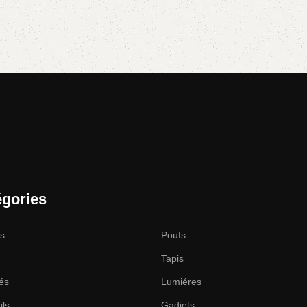
égories
es
Poufs
Tapis
és
Lumiéres
ils
Gadjets