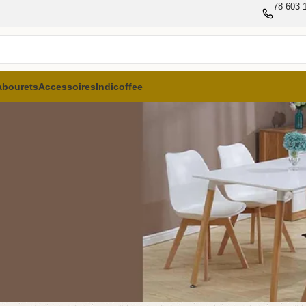
78 603 1
abourets
Accessoires
Indicoffee