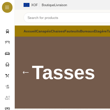
XOF
Boutique
Livraison
Accueil
Canapés
Chaises
Fauteuils
Bureaux
Etagère
T
Tasses