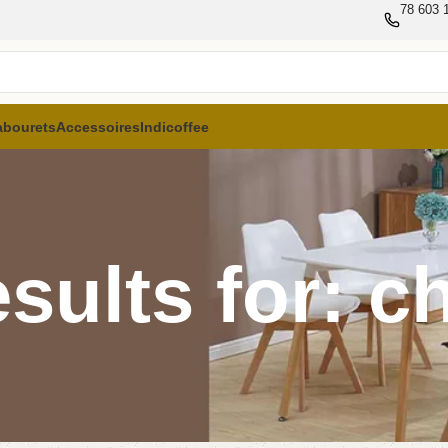
78 603 1
abourets
Accessoires
Indicoffee
sults for: c