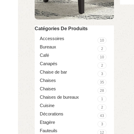
Catégories De Produits
Découvre notre
Accessoires
Fauteuil Capitonné
10
Bureaux
2
Commandez
Café
10
Canapés
2
Chaise de bar
3
Chaises
35
Chaises
28
Chaises de bureaux
1
Cuisine
2
Décorations
43
Etagère
3
Fauteuils
12