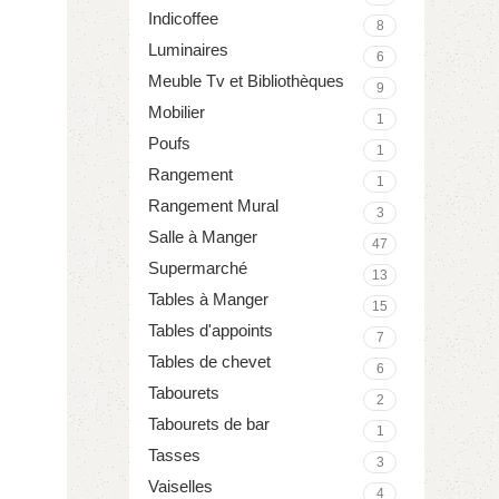
Indicoffee
8
Luminaires
6
Meuble Tv et Bibliothèques
9
Mobilier
1
Poufs
1
Rangement
1
Rangement Mural
3
Salle à Manger
47
Supermarché
13
Tables à Manger
15
Tables d'appoints
7
Tables de chevet
6
Tabourets
2
Tabourets de bar
1
Tasses
3
Vaiselles
4