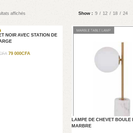
ltats affichés
Show
9
12
18
24
T NOIR AVEC STATION DE
 OUT
ARGE
79 000
CFA
CFA
LAMPE DE CHEVET BOULE
MARBRE