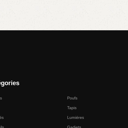
égories
es
Poufs
Tapis
és
Lumiéres
ils
Gadjets