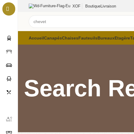
XOF
Boutique
Livraison
Accueil
Canapés
Chaises
Fauteuils
Bureaux
Etagère
T
Search Re