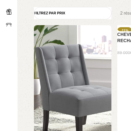
2 résu
FILTREZ PAR PRIX
-11%
CHEVE
SOLD
RECH
89 000