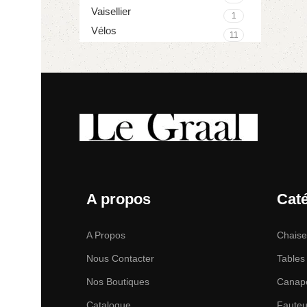
Vaisellier
1
Vélos
11
A propos
Cat
A Propos
Chais
Nous Contacter
Tables
Nos Boutiques
Canap
Catalogue
Fauteu