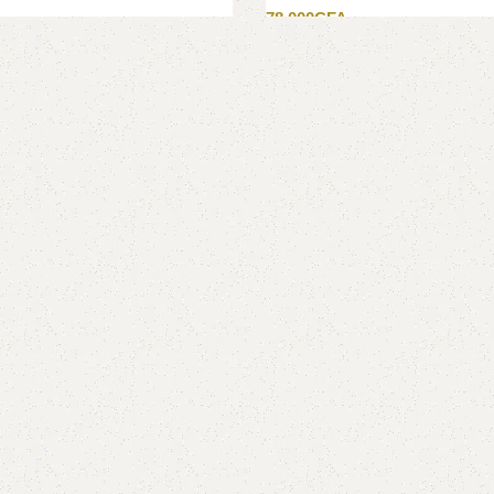
78 000
CFA